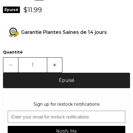
Prix actuel
$11.99
Épuisé
Garantie Plantes Saines de 14 jours
Quantité
Épuisé
Sign up for restock notifications
Notify Me