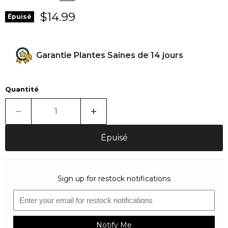
Prix actuel
$14.99
Épuisé
Garantie Plantes Saines de 14 jours
Quantité
Épuisé
Sign up for restock notifications
Notify Me