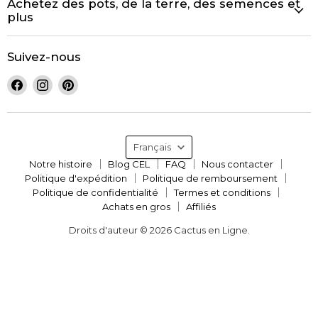
Achetez des pots, de la terre, des semences et
plus
Suivez-nous
Trouvez-
Trouvez-
Trouvez-
nous
nous
nous
sur
sur
sur
Facebook
Instagram
Pinterest
Langue
Français
Notre histoire
Blog CEL
FAQ
Nous contacter
Politique d'expédition
Politique de remboursement
Politique de confidentialité
Termes et conditions
Achats en gros
Affiliés
Droits d'auteur © 2026 Cactus en Ligne.